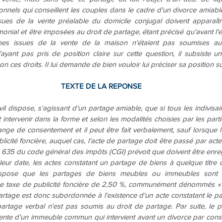
onnels qui conseillent les couples dans le cadre d'un divorce amiable
ues de la vente préalable du domicile conjugal doivent apparaître à
monial et être imposées au droit de partage, étant précisé qu'avant l'e
mes issues de la vente de la maison n'étaient pas soumises au 
'ayant pas pris de position claire sur cette question, il subsiste une
on ces droits. Il lui demande de bien vouloir lui préciser sa position su
TEXTE DE LA REPONSE
vil dispose, s'agissant d'un partage amiable, que si tous les indivisai
intervenir dans la forme et selon les modalités choisies par les partie
nge de consentement et il peut être fait verbalement, sauf lorsque l'i
icité foncière, auquel cas, l'acte de partage doit être passé par acte 
ticle 635 du code général des impôts (CGI) prévoit que doivent être enreg
ur date, les actes constatant un partage de biens à quelque titre que
ose que les partages de biens meubles ou immeubles sont s
e taxe de publicité foncière de 2,50 %, communément dénommés « d
 partage est donc subordonnée à l'existence d'un acte constatant le pa
artage verbal n'est pas soumis au droit de partage. Par suite, le p
ente d'un immeuble commun qui intervient avant un divorce par conse