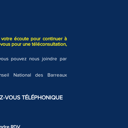
votre écoute pour continuer à
vous pour une téléconsultation,
ENSES POUR
TRETIEN ET
DUCATION DES
 vous pouvez nous joindre par
ANTS, ET PRESTATION
PENSATOIRE
seil National des Barreaux
Z-VOUS TÉLÉPHONIQUE
ndre RDV