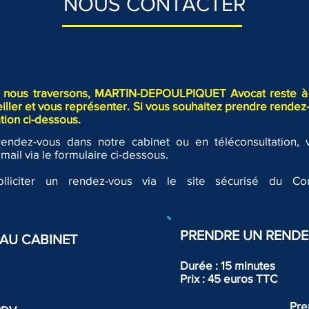
NOUS CONTACTER
ue nous traversons, MARTIN-DEPOULPIQUET Avocat reste à 
ler et vous représenter. Si vous souhaitez prendre rendez-
APPEL LIMITE AUX
DEP
tion ci-dessous.
CONSEQUENCES DU
L'EN
DIVORCE ET DATE A
L'E
rendez-vous dans notre cabinet ou en téléconsultation,
LAQUELLE CE DIVORCE
ENF
ail via le formulaire ci-dessous.
ACQUIERT FORCE DE
COM
CHOSE JUGEE
liciter un rendez-vous via le site sécurisé du Con
PRENDRE UN RENDE
AU CABINET
Durée : 15 minutes
Prix : 45 euros TTC
Pre