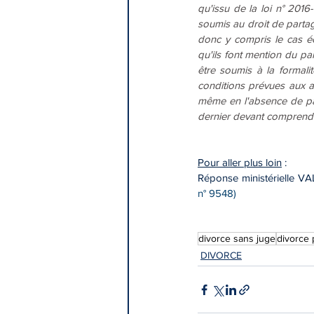
qu'issu de la loi n° 201
soumis au droit de partage
donc y compris le cas éc
qu'ils font mention du par
être soumis à la formali
conditions prévues aux ar
même en l'absence de part
dernier devant comprendr
Pour aller plus loin
 :
Réponse ministérielle VAL
n° 9548)
divorce sans juge
divorce
DIVORCE