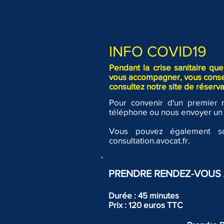
INFO COVID19
Pendant la crise sanitaire q
vous accompagner, vous conseil
DIVORCE PAR
consultez notre site de réserva
CONSENTEMENT MUTUEL
ou SANS JUGE : LA
Pour convenir d'un premier 
SIGNATURE ELECTRONIQUE,
téléphone ou nous envoyer un m
OUI, A DISTANCE,
TOUJOURS PAS ...
Vous pouvez également sol
consultation.avocat.fr.
PRENDRE RENDEZ-VOUS 
Durée : 45 minutes
Prix : 120 euros TTC