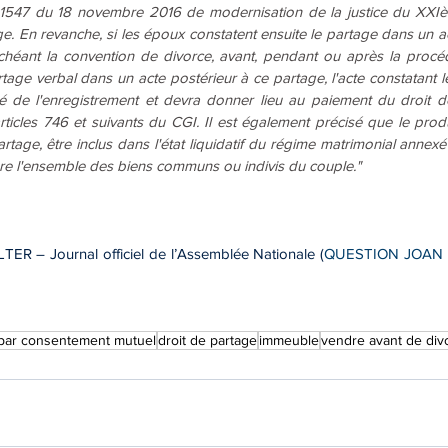
6-1547 du 18 novembre 2016 de modernisation de la justice du XXIèm
. En revanche, si les époux constatent ensuite le partage dans un acte,
héant la convention de divorce, avant, pendant ou après la procé
tage verbal dans un acte postérieur à ce partage, l'acte constatant le
té de l'enregistrement et devra donner lieu au paiement du droit d
ticles 746 et suivants du CGI. Il est également précisé que le produi
age, être inclus dans l'état liquidatif du régime matrimonial annexé 
e l'ensemble des biens communs ou indivis du couple." 
TER – Journal officiel de l’Assemblée Nationale (
QUESTION JOAN du
 par consentement mutuel
droit de partage
immeuble
vendre avant de div