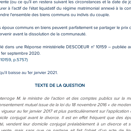
vente (ou ce qu’il en restera suivant les circonstances et la date de j
urer à l’actif de l'état liquidatif du régime matrimonial annexé à la co
ndre l'ensemble des biens communs ou indivis du couple. 
des époux communs en biens peuvent parfaitement se partager le prix de 
ervenir avant la dissolution de la communauté. 
pelé dans une Réponse ministérielle DESCOEUR n° 10159 – publiée au J
 1er septembre 2020.
10159, p.5757)
qu'il baisse au 1er janvier 2021.
TEXTE DE LA QUESTION
terroge M. le ministre de l'action et des comptes publics sur la m
nsentement mutuel issue de la loi du 18 novembre 2016 « de modernis
 vigueur au 1er janvier 2017 et plus particulièrement sur l'application
ile conjugal avant le divorce. Il est en effet fréquent que des épo
, vendent leur domicile conjugal préalablement à un divorce et s
 vente, mais sans que ce partage ait fait l'objet d'un acte de liq