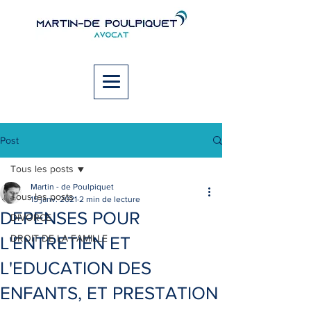
Post
Tous les posts
Martin - de Poulpiquet
Tous les posts
15 janv. 2021
2 min de lecture
DEPENSES POUR
DIVORCE
DROIT DE LA FAMILLE
L'ENTRETIEN ET
L'EDUCATION DES
ENFANTS, ET PRESTATION