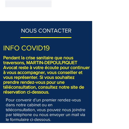
J'aime
Répondre
NOUS CONTACTER
INFO COVID19
Pendant la crise sanitaire que nous
traversons, MARTIN-DEPOULPIQUET
Avocat reste à votre écoute pour continuer
à vous accompagner, vous conseiller et
vous représenter. Si vous souhaitez
prendre rendez-vous pour une
téléconsultation, consultez notre site de
réservation ci-dessous.
Pour convenir d'un premier rendez-vous
dans notre cabinet ou en
téléconsultation, vous pouvez nous joindre
par téléphone ou nous envoyer un mail via
le formulaire ci-dessous.