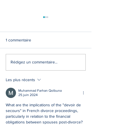
1 commentaire
APPEL LIMITE AUX
VENDRE LES BI
Rédigez un commentaire...
CONSEQUENCES DU
IMMOBILIERS A
DIVORCE ET DATE A
DIVORCER : vou
LAQUELLE CE DIVORCE
n'échapperez pas
Les plus récents
ACQUIERT FORCE DE
de partage.
CHOSE JUGEE
Muhammad Farhan Qolbuna
25 juin 2024
What are the implications of the "devoir de 
secours" in French divorce proceedings, 
particularly in relation to the financial 
obligations between spouses post-divorce?